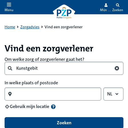
Mijn PZP
Zoeken
Menu
aar de inhoud
aar het einde
Home
Zorgadvies
Vind een zorgverlener
Vind een zorgverlener
Om welke zorg of zorgverlener gaat het?
In welke plaats of postcode
NL
Gebruik mijn locatie
Zoeken